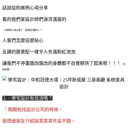
話說這則案例心得分享
看的我們家設計師們淚流滿面的
（大概帶小孩太累了 趁機宣洩壓力？）
人客們怎麼這麼貼心
反饋的跟業配一樣令人充滿粉紅泡泡
讓我們不停畫圖改圖改的身體都不自覺輕快了起來呢！！！
（言
過其實）
１．樂宅設計有低消嗎？
『 剛開始找設計公司的時候，
是透過朋友介紹說某某某作品不錯，