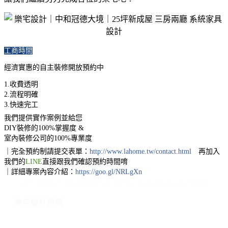
工商時間
經濟實惠的自主裝修開放預約中
1.收費透明
2.流程明確
3.快速完工
我們提供實作案例並給您
DIY裝修的100%掌握度 &
室內裝修公司的100%專業度
｜完全預約制請提交表單：
http://www.lahome.tw/contact.html
再加入
我們的
LINE
直接跟我們確認預約時間
唷
｜詳細專案內容介紹：
https://goo.gl/NRLgXn
兩房兩廳裝修 三房兩廳裝修 新店兩房兩廳 新店三房兩廳 輕裝修
樂宅設計評價