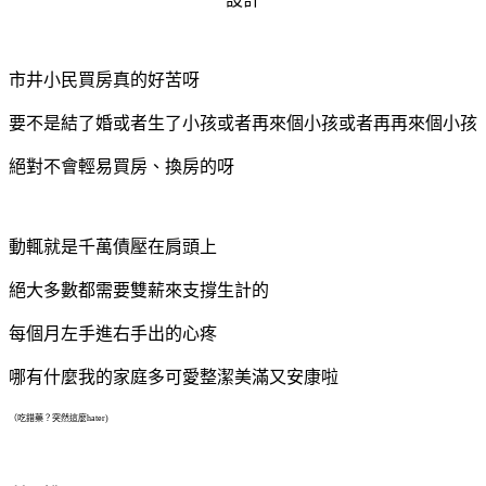
市井小民買房真的好苦呀
要不是結了婚或者生了小孩或者再來個小孩或者再再來個小孩
絕對不會輕易買房、換房的呀
動輒就是千萬債壓在肩頭上
絕大多數都需要雙薪來支撐生計的
每個月左手進右手出的心疼
哪有什麼我的家庭多可愛整潔美滿又安康啦
（吃錯藥？突然這麼hater)