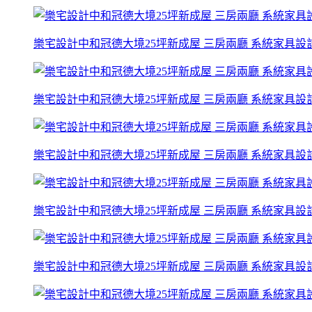
樂宅設計中和冠德大境25坪新成屋 三房兩廳 系統家具設
樂宅設計中和冠德大境25坪新成屋 三房兩廳 系統家具設
樂宅設計中和冠德大境25坪新成屋 三房兩廳 系統家具設
樂宅設計中和冠德大境25坪新成屋 三房兩廳 系統家具設
樂宅設計中和冠德大境25坪新成屋 三房兩廳 系統家具設