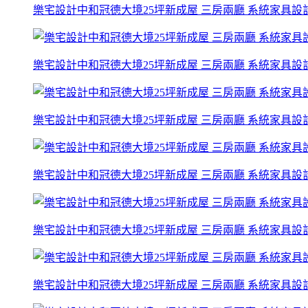
樂宅設計中和冠德大境25坪新成屋 三房兩廳 系統家具設
樂宅設計中和冠德大境25坪新成屋 三房兩廳 系統家具設
樂宅設計中和冠德大境25坪新成屋 三房兩廳 系統家具設
樂宅設計中和冠德大境25坪新成屋 三房兩廳 系統家具設
樂宅設計中和冠德大境25坪新成屋 三房兩廳 系統家具設
樂宅設計中和冠德大境25坪新成屋 三房兩廳 系統家具設