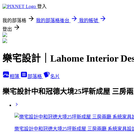
登入
我的部落格
我的部落格後台
我的帳號
登出
樂宅設計｜Lahome Interior Des
相簿
部落格
名片
樂宅設計中和冠德大境25坪新成屋 三房兩
樂宅設計中和冠德大境25坪新成屋 三房兩廳 系統家具設